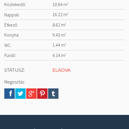
Közlekedő:
10.64 m
2
Nappali:
16.22 m
2
Étkező:
8.62 m
2
Konyha:
9.43 m
2
WC:
1.44 m
2
Fürdő:
4.14 m
2
STÁTUSZ:
ELADVA
Megosztás: