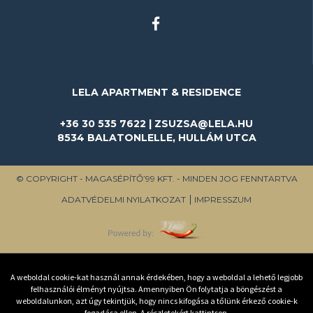
LELA APARTMENT & RESIDENCE
+36 30 535 7622 | ZSUZSA@LELA.HU
8534 BALATONLELLE, HULLÁM UTCA
© COPYRIGHT - MAGASÉPÍTŐ’99 KFT. - MINDEN JOG FENNTARTVA
ADATVÉDELMI NYILATKOZAT
IMPRESSZUM
A weboldal cookie-kat használ annak érdekében, hogy a weboldal a lehető legjobb
felhasználói élményt nyújtsa. Amennyiben Ön folytatja a böngészést a
weboldalunkon, azt úgy tekintjük, hogy nincs kifogása a tőlünk érkező cookie-k
fogadása ellen.
A részletekért kattintson.