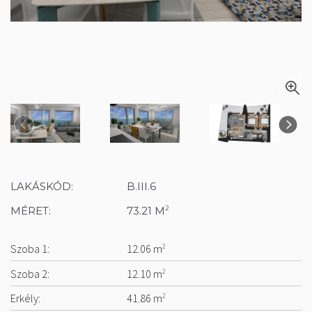
LAKÁSKÓD:
B.III.6
MÉRET:
73.21 M
2
Szoba 1:
12.06 m
2
Szoba 2:
12.10 m
2
Erkély:
41.86 m
2