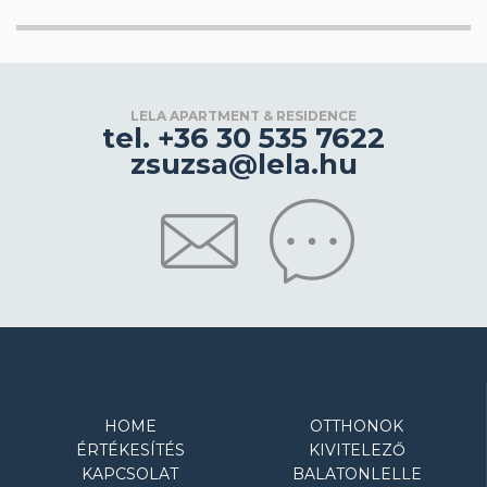
LELA APARTMENT & RESIDENCE
tel. +36 30 535 7622
zsuzsa@lela.hu
HOME
OTTHONOK
ÉRTÉKESÍTÉS
KIVITELEZŐ
KAPCSOLAT
BALATONLELLE