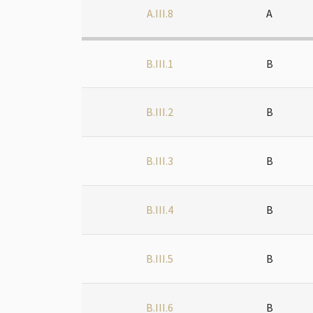
A.III.8
A
B.III.1
B
B.III.2
B
B.III.3
B
B.III.4
B
B.III.5
B
B.III.6
B