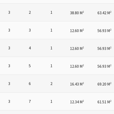
3
2
1
38.80 M
63.42 M
2
2
3
3
1
12.60 M
56.93 M
2
2
3
4
1
12.60 M
56.93 M
2
2
3
5
1
12.60 M
56.93 M
2
2
3
6
2
16.43 M
69.20 M
2
2
3
7
1
12.34 M
61.51 M
2
2