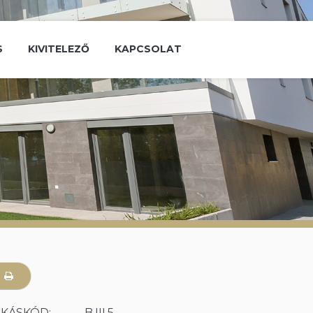
S
KIVITELEZŐ
KAPCSOLAT
AKÁSKÓD:
B.III.5