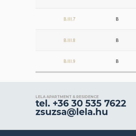
B.III.7
B
B.III.8
B
B.III.9
B
LELA APARTMENT & RESIDENCE
tel. +36 30 535 7622
zsuzsa@lela.hu