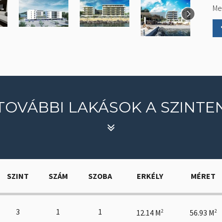
Me
TOVÁBBI LAKÁSOK A SZINTE
SZINT
SZÁM
SZOBA
ERKÉLY
MÉRET
3
1
1
12.14 M
56.93 M
2
2