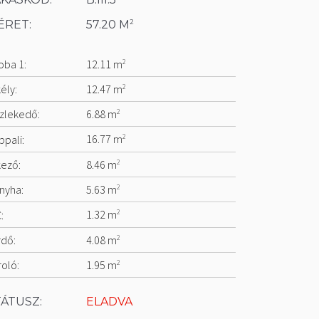
2
ÉRET:
57.20 M
oba 1:
12.11 m
2
ély:
12.47 m
2
zlekedő:
6.88 m
2
ppali:
16.77 m
2
kező:
8.46 m
2
nyha:
5.63 m
2
:
1.32 m
2
rdő:
4.08 m
2
roló:
1.95 m
2
TÁTUSZ:
ELADVA