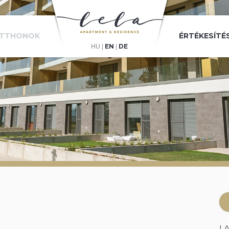
TTHONOK
ÉRTÉKESÍTÉ
EN
DE
HU
|
|
L