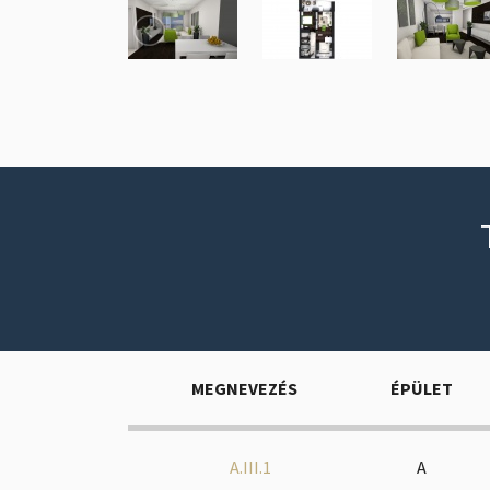
MEGNEVEZÉS
ÉPÜLET
A.III.1
A