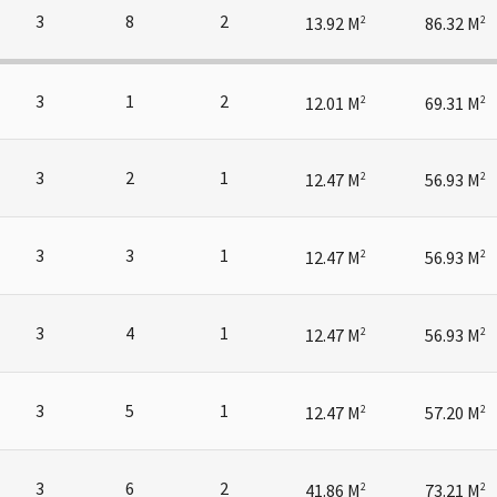
3
8
2
13.92 M
86.32 M
2
2
3
1
2
12.01 M
69.31 M
2
2
3
2
1
12.47 M
56.93 M
2
2
3
3
1
12.47 M
56.93 M
2
2
3
4
1
12.47 M
56.93 M
2
2
3
5
1
12.47 M
57.20 M
2
2
3
6
2
41.86 M
73.21 M
2
2