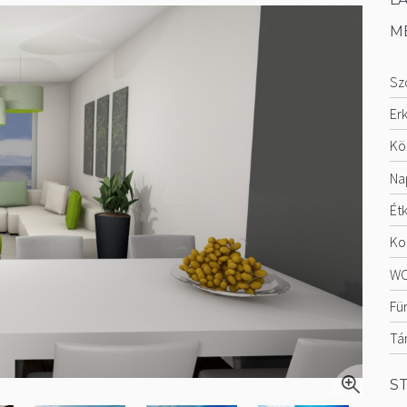
M
Sz
Erk
Kö
Na
Ét
Ko
WC
Fü
Tá
S