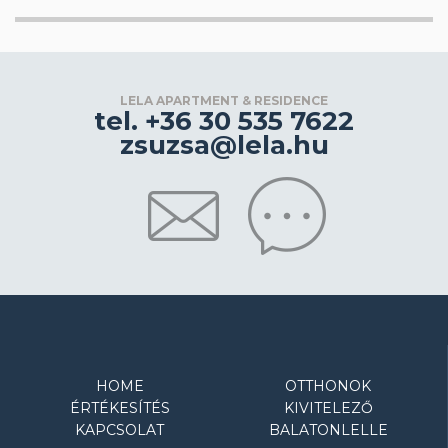
LELA APARTMENT & RESIDENCE
tel. +36 30 535 7622
zsuzsa@lela.hu
HOME
OTTHONOK
ÉRTÉKESÍTÉS
KIVITELEZŐ
KAPCSOLAT
BALATONLELLE