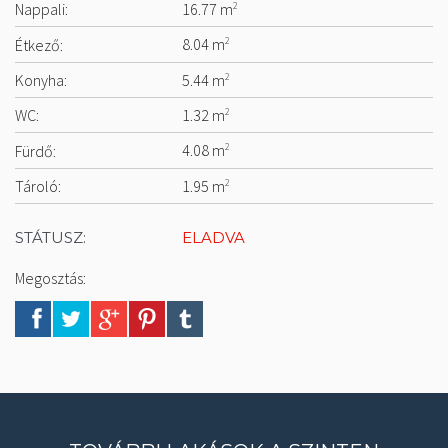
Nappali:
16.77 m
2
Étkező:
8.04 m
2
Konyha:
5.44 m
2
WC:
1.32 m
2
Fürdő:
4.08 m
2
Tároló:
1.95 m
2
STÁTUSZ:
ELADVA
Megosztás: