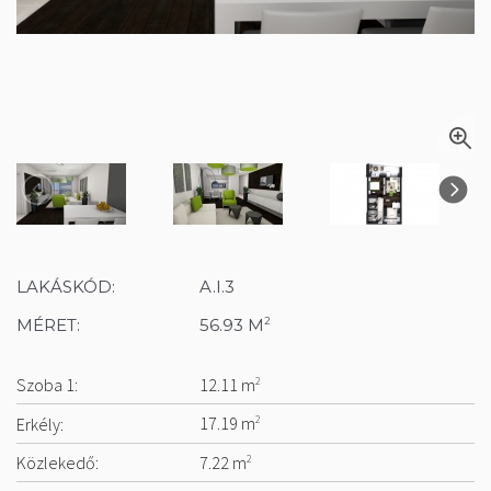
LAKÁSKÓD:
A.I.3
MÉRET:
56.93 M
2
Szoba 1:
12.11 m
2
Erkély:
17.19 m
2
Közlekedő:
7.22 m
2