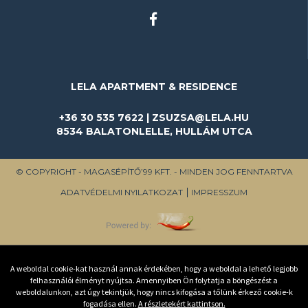
LELA APARTMENT & RESIDENCE
+36 30 535 7622 | ZSUZSA@LELA.HU
8534 BALATONLELLE, HULLÁM UTCA
© COPYRIGHT - MAGASÉPÍTŐ’99 KFT. - MINDEN JOG FENNTARTVA
ADATVÉDELMI NYILATKOZAT
IMPRESSZUM
A weboldal cookie-kat használ annak érdekében, hogy a weboldal a lehető legjobb
felhasználói élményt nyújtsa. Amennyiben Ön folytatja a böngészést a
weboldalunkon, azt úgy tekintjük, hogy nincs kifogása a tőlünk érkező cookie-k
fogadása ellen.
A részletekért kattintson.