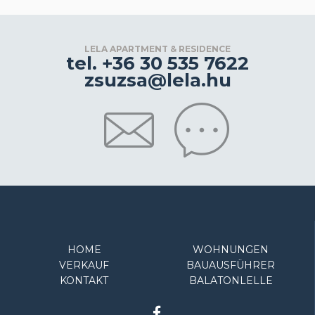
LELA APARTMENT & RESIDENCE
tel. +36 30 535 7622
zsuzsa@lela.hu
HOME
WOHNUNGEN
VERKAUF
BAUAUSFÜHRER
KONTAKT
BALATONLELLE