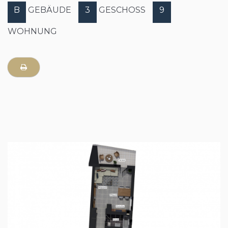
B
GEBÄUDE
3
GESCHOSS
9
WOHNUNG