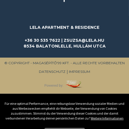
LELA APARTMENT & RESIDENCE
+36 30 535 7622 | ZSUZSA@LELA.HU
8534 BALATONLELLE, HULLÁM UTCA
© COPYRIGHT - MAGASÉPÍTŐ’99 KFT. - ALLE RECHTE VORBEHALTEN
DATENSCHUTZ
IMPRESSUM
Für eine optimal Performance, eine reibungslose Verwendung sozialer Medien und
aus Werbezwecken empfiehlt dir Webseite, der Verwendung von Cookies
zuzustimmen. Stimmst du der Verwendung dieser Cookies und der damit
verbundenen Verarbeitung deiner persönlichen Daten zu?
Weitere Informationen