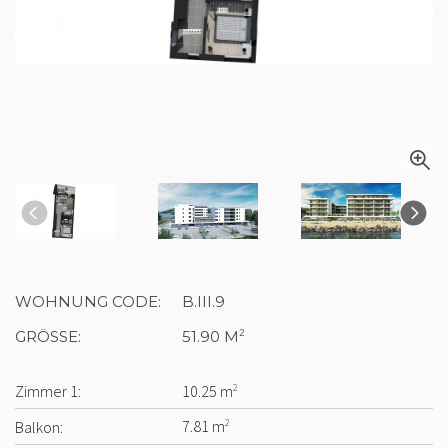
WOHNUNG CODE:
B.III.9
GRÖSSE:
51.90 M
2
Zimmer 1:
10.25 m
2
Balkon:
7.81 m
2