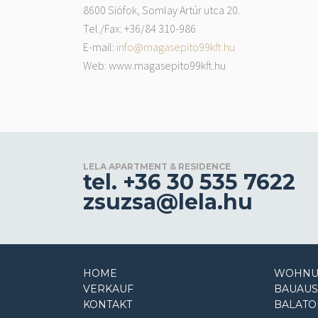
8600 Siófok, Somlay Artúr utca 20.
Tel./Fax: +36/84 310-986
E-mail:
info@magasepito99kft.hu
Web: www.magasepito99kft.hu
LELA APARTMENT & RESIDENCE
tel. +36 30 535 7622
zsuzsa@lela.hu
HOME
WOHNU
VERKAUF
BAUAU
KONTAKT
BALATO