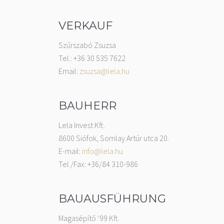
VERKAUF
Szűrszabó Zsuzsa
Tel.: +36 30 535 7622
Email:
zsuzsa@lela.hu
BAUHERR
Lela Invest Kft.
8600 Siófok, Somlay Artúr utca 20.
E-mail:
info@lela.hu
Tel./Fax: +36/84 310-986
BAUAUSFÜHRUNG
Magasépítő ’99 Kft.