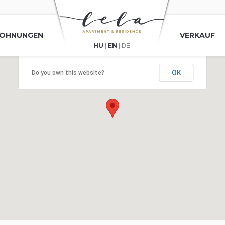
OHNUNGEN
VERKAUF
HU
EN
|
|
DE
This page can't load Google Maps correctly.
OK
Do you own this website?