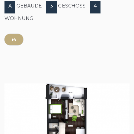
A
GEBÄUDE
3
GESCHOSS
4
WOHNUNG