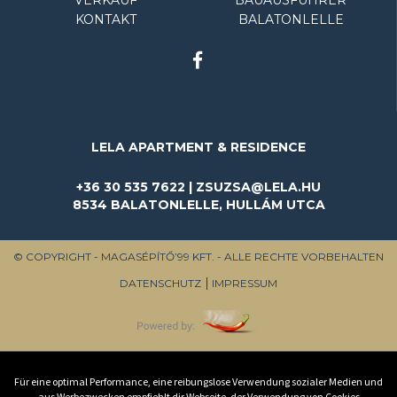
KONTAKT
BALATONLELLE
LELA APARTMENT & RESIDENCE
+36 30 535 7622 | ZSUZSA@LELA.HU
8534 BALATONLELLE, HULLÁM UTCA
© COPYRIGHT - MAGASÉPÍTŐ’99 KFT. - ALLE RECHTE VORBEHALTEN
DATENSCHUTZ
IMPRESSUM
Für eine optimal Performance, eine reibungslose Verwendung sozialer Medien und
aus Werbezwecken empfiehlt dir Webseite, der Verwendung von Cookies