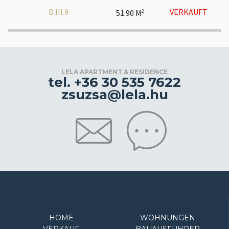
B.III.9
VERKAUFT
51.90 M
2
LELA APARTMENT & RESIDENCE
tel. +36 30 535 7622
zsuzsa@lela.hu
HOME
WOHNUNGEN
VERKAUF
BAUAUSFÜHRER