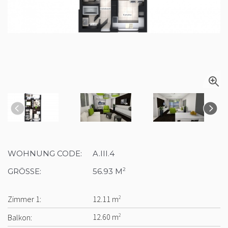
WOHNUNG CODE:
A.III.4
GRÖSSE:
56.93 M
2
Zimmer 1:
12.11 m
2
Balkon:
12.60 m
2