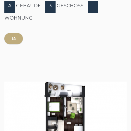
A
GEBÄUDE
3
GESCHOSS
1
WOHNUNG