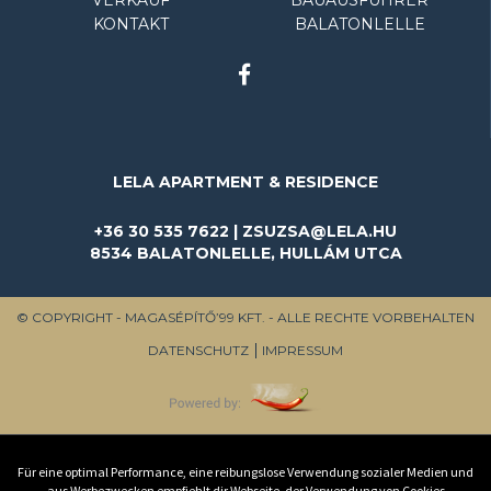
KONTAKT
BALATONLELLE
LELA APARTMENT & RESIDENCE
+36 30 535 7622 | ZSUZSA@LELA.HU
8534 BALATONLELLE, HULLÁM UTCA
© COPYRIGHT - MAGASÉPÍTŐ’99 KFT. - ALLE RECHTE VORBEHALTEN
DATENSCHUTZ
IMPRESSUM
Für eine optimal Performance, eine reibungslose Verwendung sozialer Medien und
aus Werbezwecken empfiehlt dir Webseite, der Verwendung von Cookies