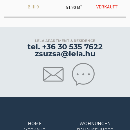
B.III.9
VERKAUFT
51.90 M
2
LELA APARTMENT & RESIDENCE
tel. +36 30 535 7622
zsuzsa@lela.hu
HOME
WOHNUNGEN
VERKAUF
BAUAUSFÜHRER