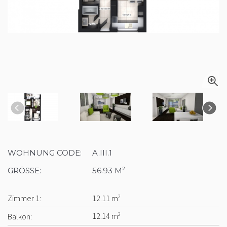
WOHNUNG CODE:
A.III.1
GRÖSSE:
56.93 M
2
Zimmer 1:
12.11 m
2
Balkon:
12.14 m
2