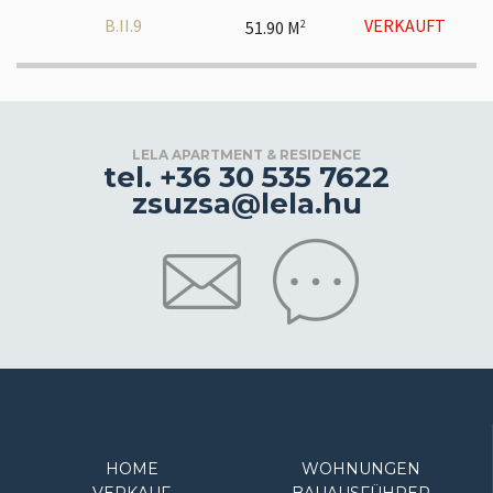
B.II.9
VERKAUFT
51.90 M
2
LELA APARTMENT & RESIDENCE
tel. +36 30 535 7622
zsuzsa@lela.hu
HOME
WOHNUNGEN
VERKAUF
BAUAUSFÜHRER