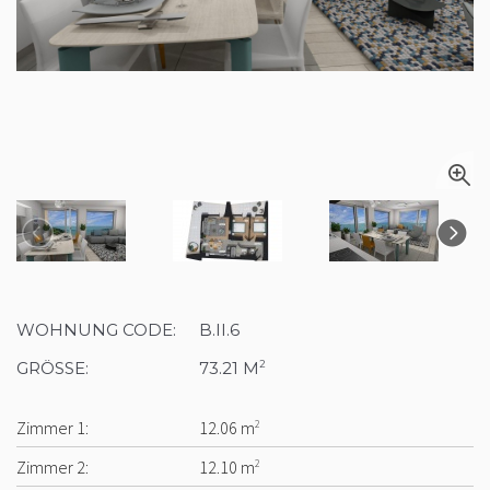
WOHNUNG CODE:
B.II.6
GRÖSSE:
73.21 M
2
Zimmer 1:
12.06 m
2
Zimmer 2:
12.10 m
2