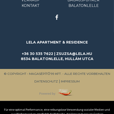
KONTAKT
BALATONLELLE
LELA APARTMENT & RESIDENCE
+36 30 535 7622 | ZSUZSA@LELA.HU
8534 BALATONLELLE, HULLÁM UTCA
© COPYRIGHT - MAGASÉPÍTŐ’99 KFT. - ALLE RECHTE VORBEHALTEN
DATENSCHUTZ
IMPRESSUM
Für eine optimal Performance, eine reibungslose Verwendung sozialer Medien und
aus Werbezwecken empfiehlt dir Webseite, der Verwendung von Cookies