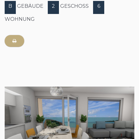
B
GEBÄUDE
2
GESCHOSS
6
WOHNUNG