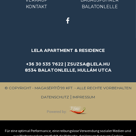
KONTAKT
BALATONLELLE
LELA APARTMENT & RESIDENCE
+36 30 535 7622 | ZSUZSA@LELA.HU
8534 BALATONLELLE, HULLÁM UTCA
© COPYRIGHT - MAGASÉPÍTŐ’99 KFT. - ALLE RECHTE VORBEHALTEN
DATENSCHUTZ
IMPRESSUM
Für eine optimal Performance, eine reibungslose Verwendung sozialer Medien und
aus Werbezwecken empfiehlt dir Webseite, der Verwendung von Cookies