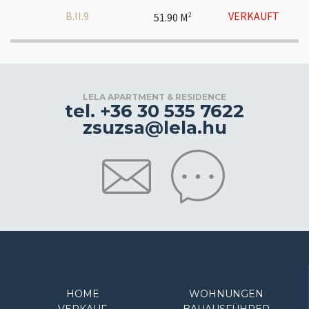
B.II.9
VERKAUFT
51.90 M
2
LELA APARTMENT & RESIDENCE
tel. +36 30 535 7622
zsuzsa@lela.hu
HOME
WOHNUNGEN
VERKAUF
BAUAUSFÜHRER