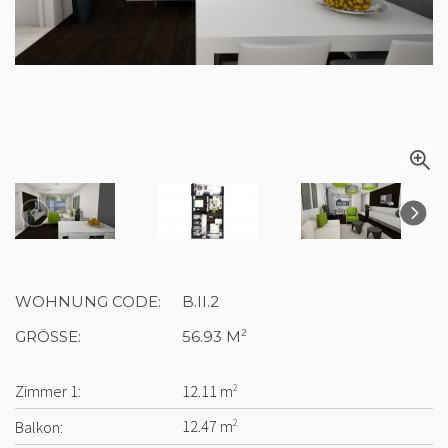
WOHNUNG CODE:
B.II.2
GRÖSSE:
56.93 M
2
Zimmer 1:
12.11 m
2
Balkon:
12.47 m
2