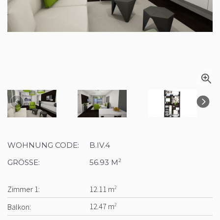
WOHNUNG CODE:
B.IV.4
GRÖSSE:
56.93 M
2
Zimmer 1:
12.11 m
2
Balkon:
12.47 m
2