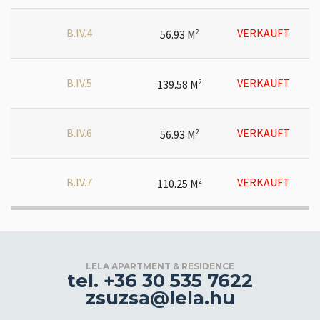
B.IV.4
VERKAUFT
56.93 M
2
B.IV.5
VERKAUFT
139.58 M
2
B.IV.6
VERKAUFT
56.93 M
2
B.IV.7
VERKAUFT
110.25 M
2
LELA APARTMENT & RESIDENCE
tel. +36 30 535 7622
zsuzsa@lela.hu