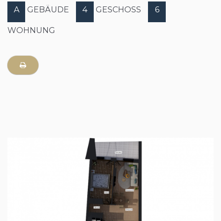
A
GEBÄUDE
4
GESCHOSS
6
WOHNUNG