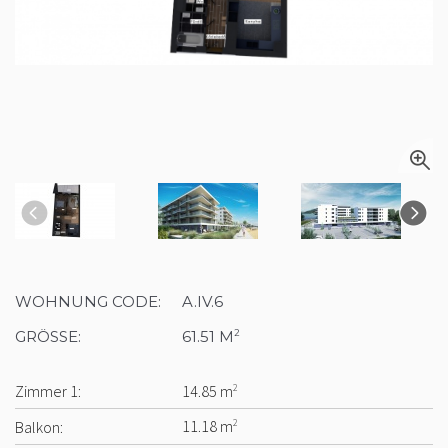
WOHNUNG CODE:
A.IV.6
GRÖSSE:
61.51 M
2
Zimmer 1:
14.85 m
2
Balkon:
11.18 m
2