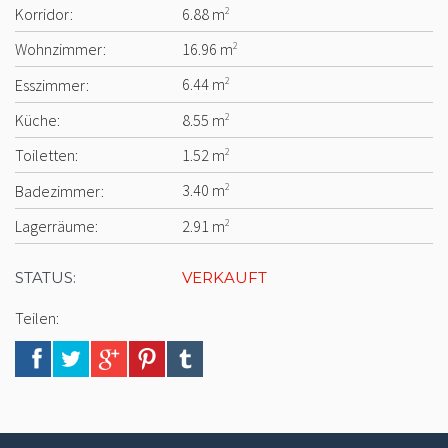
Korridor:
6.88 m
2
Wohnzimmer:
16.96 m
2
Esszimmer:
6.44 m
2
Küche:
8.55 m
2
Toiletten:
1.52 m
2
Badezimmer:
3.40 m
2
Lagerräume:
2.91 m
2
STATUS:
VERKAUFT
Teilen: