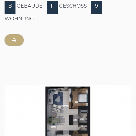
B
GEBÄUDE
F
GESCHOSS
9
WOHNUNG