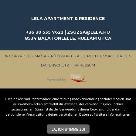
LELA APARTMENT & RESIDENCE
+36 30 535 7622 | ZSUZSA@LELA.HU
8534 BALATONLELLE, HULLÁM UTCA
© COPYRIGHT - MAGASÉPÍTŐ’99 KFT. - ALLE RECHTE VORBEHALTEN
DATENSCHUTZ
IMPRESSUM
Für eine optimal Performance, eine reibungslose Verwendung sozialer Medien und
aus Werbezwecken empfiehlt dir Webseite, der Verwendung von Cookies
zuzustimmen. Stimmst du der Verwendung dieser Cookies und der damit
verbundenen Verarbeitung deiner persönlichen Daten zu?
Weitere Informationen
JA, ICH STIMME ZU!