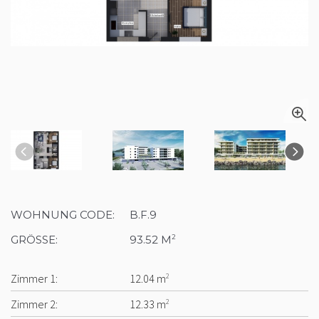
WOHNUNG CODE:
B.F.9
GRÖSSE:
93.52 M
2
Zimmer 1:
12.04 m
2
Zimmer 2:
12.33 m
2